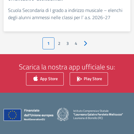
Scuola Secondaria di I grado a indirizzo musicale – elenchi
degli alunni ammessi nelle classi per l’ a.s. 2026-27
1
2
3
4
Pagina successiva
Scarica la nostra app ufficiale su:
App Store
Play Store
Istituto Comprensivo Statale
"Laureana Galatro Feroleto Melicucco"
Laureana di Borrello (RC)
— Visita la pagina iniziale della scuola