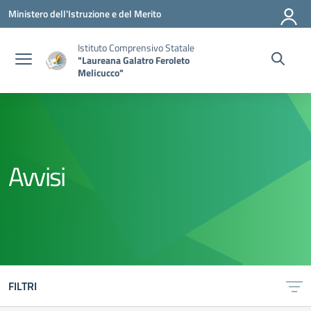
Vai ai contenuti
Vai al menu di navigazione
Vai al footer
Ministero dell'Istruzione e del Merito
Istituto Comprensivo Statale
"Laureana Galatro Feroleto
Melicucco"
Avvisi
FILTRI