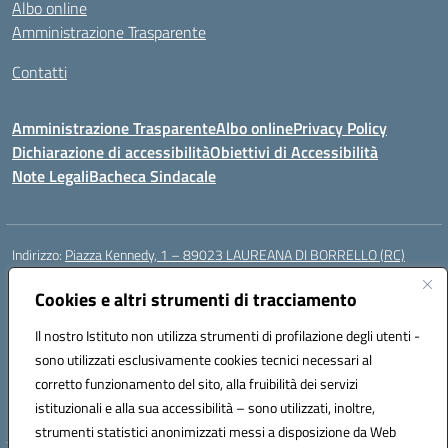
Albo online
Amministrazione Trasparente
Contatti
Amministrazione Trasparente
Albo online
Privacy Policy
Dichiarazione di accessibilità
Obiettivi di Accessibilità
Note Legali
Bacheca Sindacale
Indirizzo:
Piazza Kennedy, 1 – 89023 LAUREANA DI BORRELLO (RC)
Centralino:
0966378209
Email:
rcic84800t@istruzione.it
Posta elettronica certificata (PEC):
Cookies e altri strumenti di tracciamento
rcic84800t@pec.istruzione.it
Codice fiscale: 82000940807
Il nostro Istituto non utilizza strumenti di profilazione degli utenti -
Codice meccanografico:
RCIC84800T
sono utilizzati esclusivamente cookies tecnici necessari al
Codice Indice delle Pubbliche Amministrazioni (IPA): istsc_rcic84800t
corretto funzionamento del sito, alla fruibilità dei servizi
Codice unico di fatturazione (CUF): UF3A7N
istituzionali e alla sua accessibilità – sono utilizzati, inoltre,
strumenti statistici anonimizzati messi a disposizione da Web