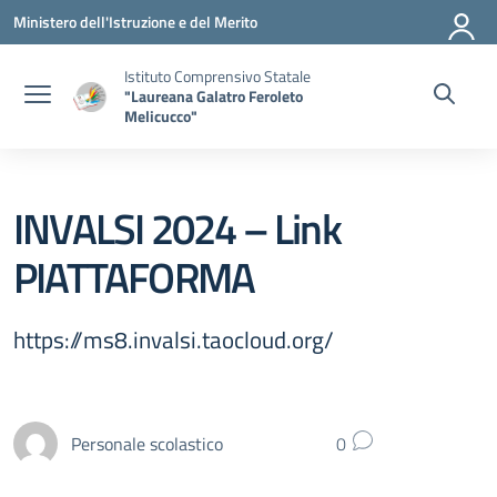
Vai ai contenuti
Vai al menu di navigazione
Vai al footer
Ministero dell'Istruzione e del Merito
Istituto Comprensivo Statale
"Laureana Galatro Feroleto
Melicucco"
INVALSI 2024 – Link
PIATTAFORMA
https://ms8.invalsi.taocloud.org/
Personale scolastico
0