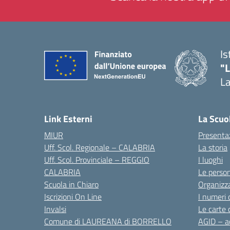
Is
"
La
— 
Link Esterni
La Scuo
MIUR
Presenta
Uff. Scol. Regionale – CALABRIA
La storia
Uff. Scol. Provinciale – REGGIO
I luoghi
CALABRIA
Le perso
Scuola in Chiaro
Organizz
Iscrizioni On Line
I numeri 
Invalsi
Le carte 
Comune di LAUREANA di BORRELLO
AGID – ac