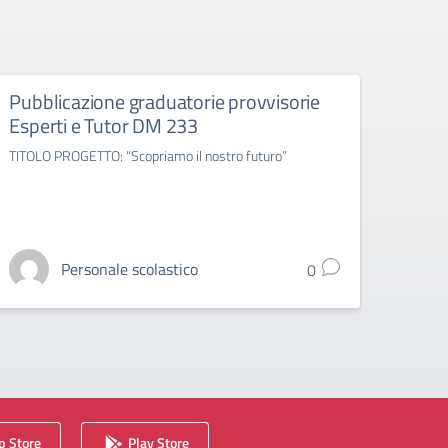
Pubblicazione graduatorie provvisorie
Pubb
Esperti e Tutor DM 233
defi
TITOLO PROGETTO: “Scopriamo il nostro futuro”
per l’
2026 
Personale scolastico
0
 Store
Play Store