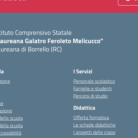
tituto Comprensivo Statale
Laureana Galatro Feroleto Melicucco"
ureana di Borrello (RC)
Visita la pagina iniziale della scuola
la
I Servizi
zione
Personale scolastico
Famiglie e studenti
Percorsi di studio
ne
Didattica
azione
Offerta formativa
della scuola
Le schede didattiche
della scuola
I progetti delle classi
cessibilità