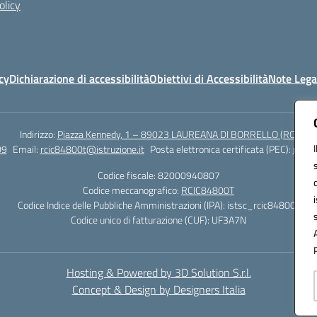
olicy
cy
Dichiarazione di accessibilità
Obiettivi di Accessibilità
Note Lega
Indirizzo:
Piazza Kennedy, 1 – 89023 LAUREANA DI BORRELLO (RC)
09
Email:
rcic84800t@istruzione.it
Posta elettronica certificata (PEC):
rcic8
Codice fiscale: 82000940807
Codice meccanografico:
RCIC84800T
Codice Indice delle Pubbliche Amministrazioni (IPA): istsc_rcic84800t
Codice unico di fatturazione (CUF): UF3A7N
Hosting & Powered by 3D Solution S.r.l.
Concept & Design by Designers Italia