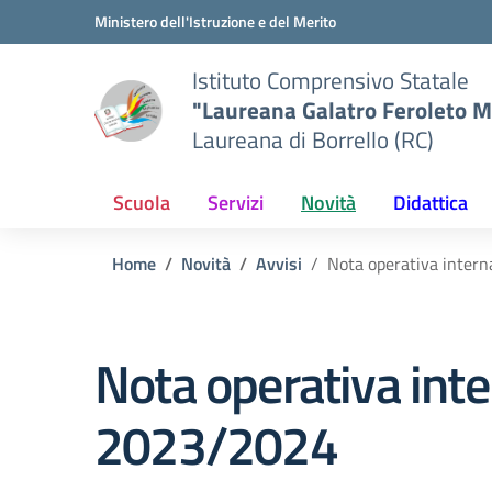
Vai ai contenuti
Vai al menu di navigazione
Vai al footer
Ministero dell'Istruzione e del Merito
Istituto Comprensivo Statale
"Laureana Galatro Feroleto M
Laureana di Borrello (RC)
Scuola
Servizi
Novità
Didattica
Home
Novità
Avvisi
Nota operativa inter
Nota operativa inte
2023/2024