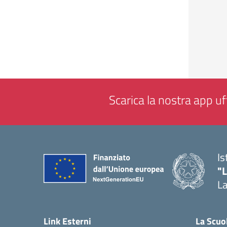
Scarica la nostra app uff
Is
"
La
— 
Link Esterni
La Scuo