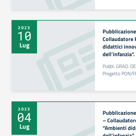
2023
Pubblicazion
10
Collaudatore
Lug
didattici inno
dell’infanzia”.
Pubbl. GRAD. DE
Progetto PON/
2023
Pubblicazio
04
– Collaudato
Lug
“Ambienti dida
dell’infanzia”.