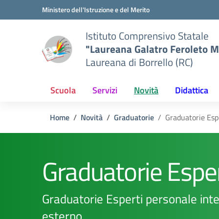
Vai ai contenuti
Vai al menu di navigazione
Vai al footer
Ministero dell'Istruzione e del Merito
Istituto Comprensivo Statale
"Laureana Galatro Feroleto M
Laureana di Borrello (RC)
Scuola
Servizi
Novità
Didattica
Home
Novità
Graduatorie
Graduatorie Esp
Graduatorie Esper
Graduatorie Esperti personale int
esterno