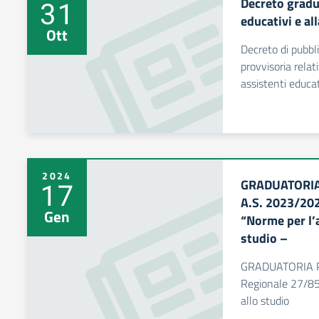
Decreto gradu
31
educativi e a
Ott
Decreto di pubbl
provvisoria relati
assistenti educat
2024
GRADUATORIA
17
A.S. 2023/20
Gen
“Norme per l’a
studio –
GRADUATORIA P
Regionale 27/85 
allo studio