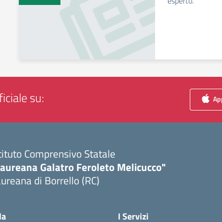
esperto.
iciale su:
App
tituto Comprensivo Statale
Laureana Galatro Feroleto Melicucco"
ureana di Borrello (RC)
Visita la pagina iniziale della scuola
la
I Servizi