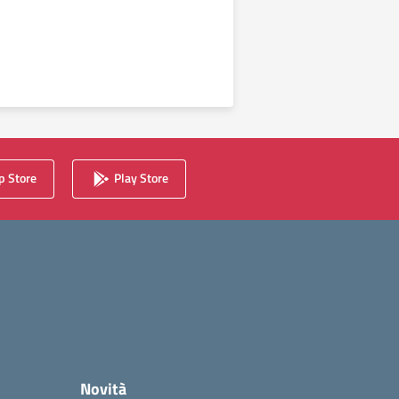
 Store
Play Store
Novità