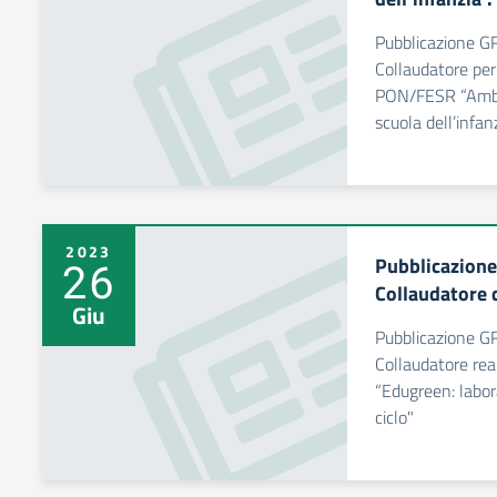
Pubblicazione G
Collaudatore per
PON/FESR “Ambien
scuola dell’infan
2023
Pubblicazion
26
Collaudatore
Giu
Pubblicazione G
Collaudatore re
“Edugreen: labora
ciclo"