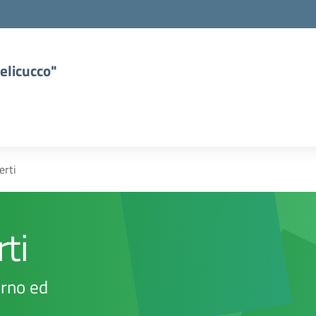
elicucco"
erti
ti
erno ed