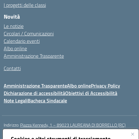
I progetti delle classi
Novità
Le notizie
Circolari / Comunicazioni
Calendario eventi
Albo online
Amministrazione Trasparente
Contatti
Amministrazione Trasparente
Albo online
Privacy Policy
Dichiarazione di accessibilità
Obiettivi di Accessibilità
Note Legali
Bacheca Sindacale
Indirizzo:
Piazza Kennedy, 1 – 89023 LAUREANA DI BORRELLO (RC)
Centralino:
0966378209
Email:
rcic84800t@istruzione.it
Posta elettronica certificata (PEC):
Cookies e altri strumenti di tracciamento
rcic84800t@pec.istruzione.it