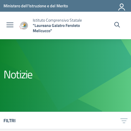
Vai ai contenuti
Vai al menu di navigazione
Vai al footer
Ministero dell'Istruzione e del Merito
Istituto Comprensivo Statale
"Laureana Galatro Feroleto
Melicucco"
Notizie
FILTRI