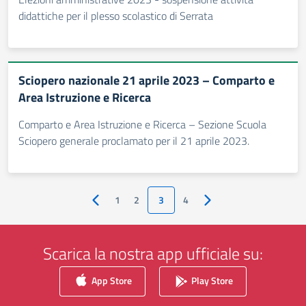
didattiche per il plesso scolastico di Serrata
Sciopero nazionale 21 aprile 2023 – Comparto e
Area Istruzione e Ricerca
Comparto e Area Istruzione e Ricerca – Sezione Scuola
Sciopero generale proclamato per il 21 aprile 2023.
1
2
3
4
Pagina precedente
Pagina successiva
Scarica la nostra app ufficiale su:
App Store
Play Store