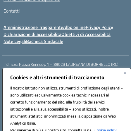
Contatti
Amministrazione Trasparente
Albo online
Privacy Policy
Dichiarazione di accessibilità
Obiettivi di Accessibilità
Note Legali
Bacheca Sindacale
Indirizzo:
Piazza Kennedy, 1 – 89023 LAUREANA DI BORRELLO (RC)
Centralino:
0966378209
Email:
rcic84800t@istruzione.it
Posta elettronica certificata (PEC):
Cookies e altri strumenti di tracciamento
rcic84800t@pec.istruzione.it
Codice fiscale: 82000940807
Il nostro Istituto non utilizza strumenti di profilazione degli utenti -
Codice meccanografico:
RCIC84800T
sono utilizzati esclusivamente cookies tecnici necessari al
Codice Indice delle Pubbliche Amministrazioni (IPA): istsc_rcic84800t
corretto funzionamento del sito, alla fruibilità dei servizi
Codice unico di fatturazione (CUF): UF3A7N
istituzionali e alla sua accessibilità – sono utilizzati, inoltre,
strumenti statistici anonimizzati messi a disposizione da Web
Analytics Italia.
Hosting & Powered by 3D Solution S.r.l.
Per saperne di più sul nostro sito, consulta la ns.
Cookie Policy.