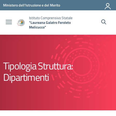
Vai ai contenuti
Vai al menu di navigazione
Vai al footer
Ministero dell'Istruzione e del Merito
Istituto Comprensivo Statale
"Laureana Galatro Feroleto
Melicucco"
Tipologia Struttura:
Dipartimenti