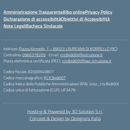
Amministrazione Trasparente
Albo online
Privacy Policy
Dichiarazione di accessibilità
Obiettivi di Accessibilità
Note Legali
Bacheca Sindacale
Indirizzo:
Piazza Kennedy, 1 – 89023 LAUREANA DI BORRELLO (RC)
Centralino:
0966378209
Email:
rcic84800t@istruzione.it
Posta elettronica certificata (PEC):
rcic84800t@pec.istruzione.it
Codice fiscale: 82000940807
Codice meccanografico:
RCIC84800T
Codice Indice delle Pubbliche Amministrazioni (IPA): istsc_rcic84800t
Codice unico di fatturazione (CUF): UF3A7N
Hosting & Powered by 3D Solution S.r.l.
Concept & Design by Designers Italia